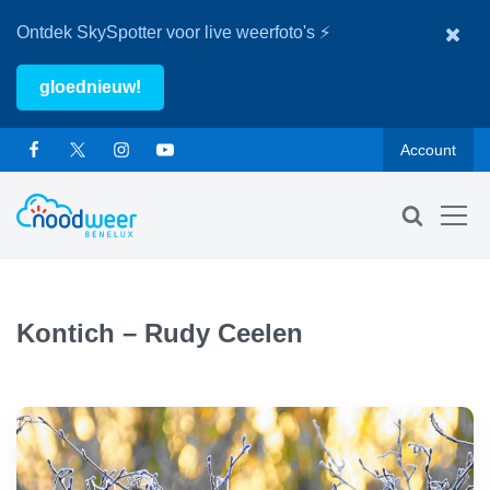
Ontdek SkySpotter voor live weerfoto's ⚡
gloednieuw!
Account
Kontich – Rudy Ceelen