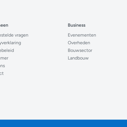
meen
Business
estelde vragen
Evenementen
yverklaring
Overheden
ebeleid
Bouwsector
imer
Landbouw
ons
ct