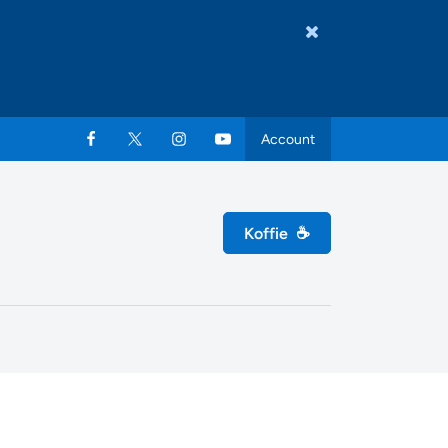
Account
Koffie
☕