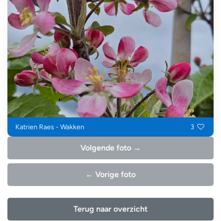
Katrien Raes - Wakken
3
Volgende foto →
← Vorige foto
Terug naar overzicht