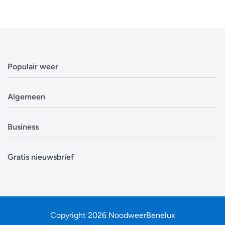
Populair weer
Weerbericht Antwerpen
Algemeen
Weerbericht Brussel
Weerbericht Amsterdam
Veelgestelde vragen
Business
Weerbericht Eindhoven
Privacyverklaring
Weerbericht Luxemburg
Cookiebeleid
Evenementen
Alle locaties in België
Gratis nieuwsbrief
Disclaimer
Overheden
Alle locaties in Nederland
Over ons
Bouwsector
Ontvang op tijd en stond een update van de
Zoek mijn locatie
Contact
Landbouw
weersverwachting. In tijden van storm, sneeuw en onweer
zit je op de eerste rij om nieuwe informatie te ontvangen.
Copyright 2026 NoodweerBenelux