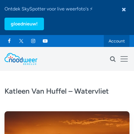
Ontdek SkySpotter voor live weerfoto's ⚡
gloednieuw!
Account
Katleen Van Huffel – Watervliet