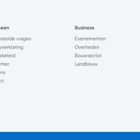
meen
Business
estelde vragen
Evenementen
yverklaring
Overheden
ebeleid
Bouwsector
imer
Landbouw
ons
ct