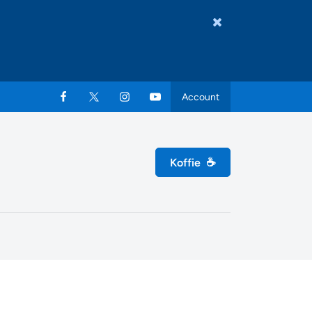
Account
Koffie
☕