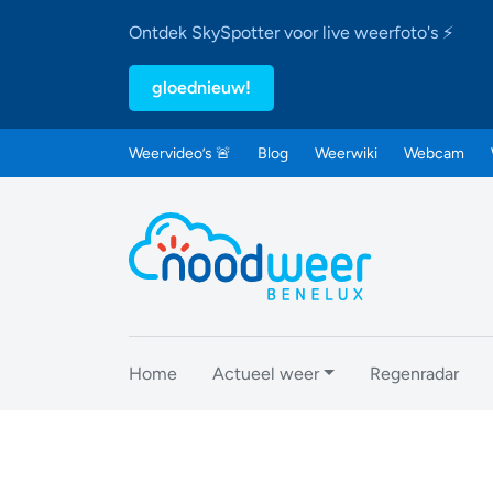
Ontdek SkySpotter voor live weerfoto's ⚡
gloednieuw!
Weervideo’s 🚨
Blog
Weerwiki
Webcam
Home
Actueel weer
Regenradar