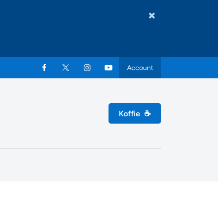
Account
Koffie
☕