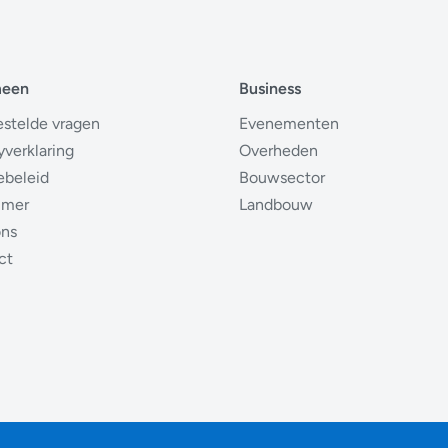
meen
Business
estelde vragen
Evenementen
yverklaring
Overheden
ebeleid
Bouwsector
imer
Landbouw
ons
ct