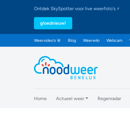
Ontdek SkySpotter voor live weerfoto's ⚡
gloednieuw!
Weervideo’s 🚨
Blog
Weerwiki
Webcam
Home
Actueel weer
Regenradar