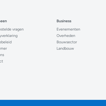
meen
Business
estelde vragen
Evenementen
yverklaring
Overheden
ebeleid
Bouwsector
imer
Landbouw
ons
ct