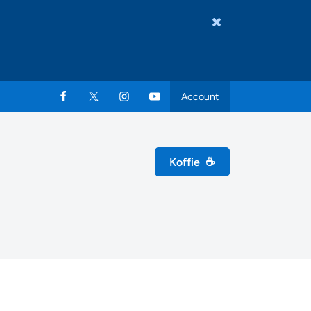
Account
Koffie
☕