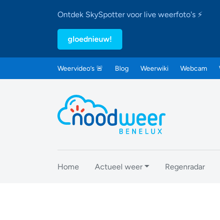
Ontdek SkySpotter voor live weerfoto's ⚡
gloednieuw!
Weervideo’s 🚨
Blog
Weerwiki
Webcam
Home
Actueel weer
Regenradar