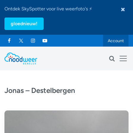
Ontdek SkySpotter voor live weerfoto's ⚡
gloednieuw!
Account
Jonas – Destelbergen