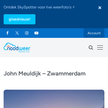
Ontdek SkySpotter voor live weerfoto's ⚡
gloednieuw!
Account
John Meuldijk – Zwammerdam