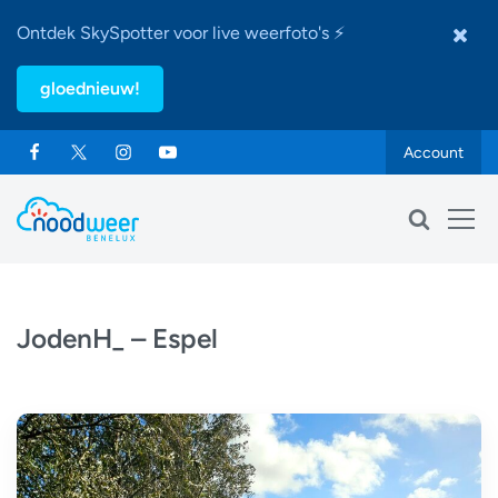
Ontdek SkySpotter voor live weerfoto's ⚡
gloednieuw!
Account
JodenH_ – Espel