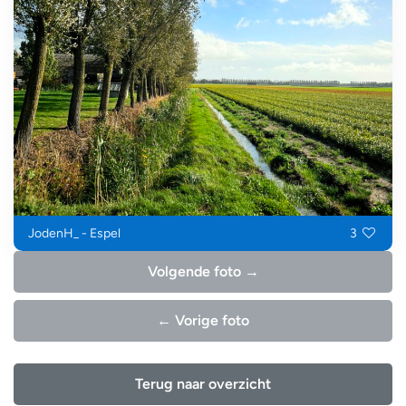
JodenH_ - Espel
3
Volgende foto →
← Vorige foto
Terug naar overzicht