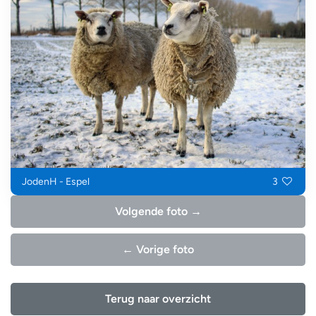
JodenH - Espel
3
Volgende foto →
← Vorige foto
Terug naar overzicht