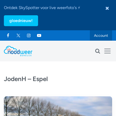
Ontdek SkySpotter voor live weerfoto's ⚡
gloednieuw!
Account
JodenH – Espel