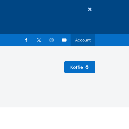
Account
Koffie
☕