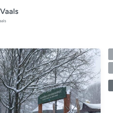
 Vaals
aals