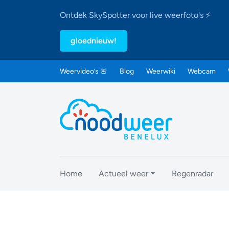
Ontdek SkySpotter voor live weerfoto's ⚡
gloednieuw!
Weervideo’s 🚨
Blog
Weerwiki
Webcam
Home
Actueel weer
Regenradar