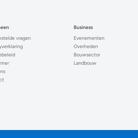
meen
Business
estelde vragen
Evenementen
yverklaring
Overheden
ebeleid
Bouwsector
imer
Landbouw
ons
ct