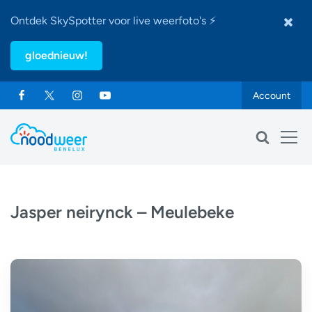
Ontdek SkySpotter voor live weerfoto's ⚡
gloednieuw!
Account
Jasper neirynck – Meulebeke