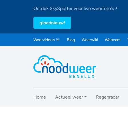
Ontdek SkySpotter voor live weerfoto's ⚡
gloednieuw!
Weervideo’s 🚨
Blog
Weerwiki
Webcam
Home
Actueel weer
Regenradar