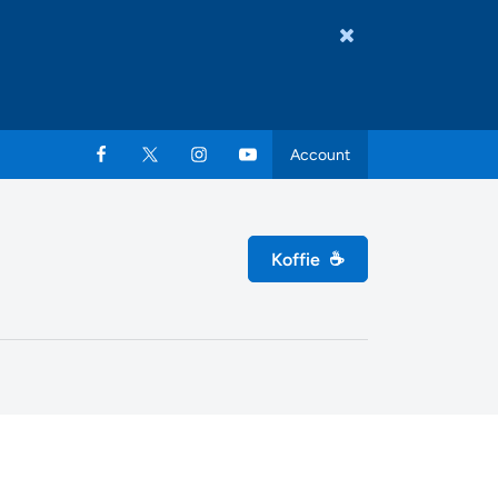
Account
Koffie
☕