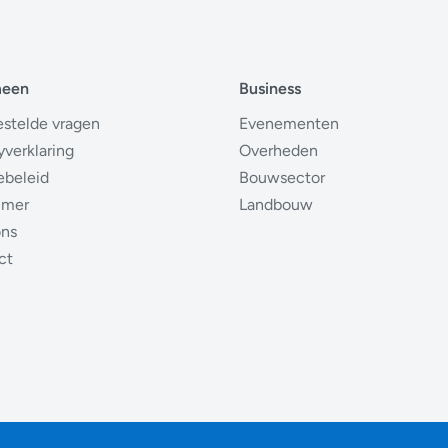
meen
Business
estelde vragen
Evenementen
yverklaring
Overheden
ebeleid
Bouwsector
imer
Landbouw
ons
ct