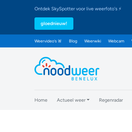
Ontdek SkySpotter voor live weerfoto's ⚡
gloednieuw!
Weervideo’s 🚨
Blog
Weerwiki
Webcam
Home
Actueel weer
Regenradar