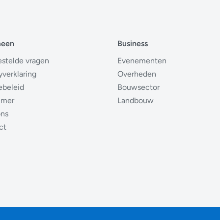
meen
Business
estelde vragen
Evenementen
yverklaring
Overheden
ebeleid
Bouwsector
imer
Landbouw
ons
ct