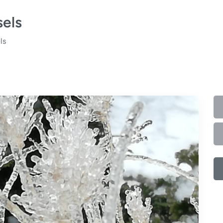
els
ls