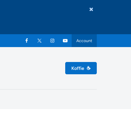
Account
Koffie
☕