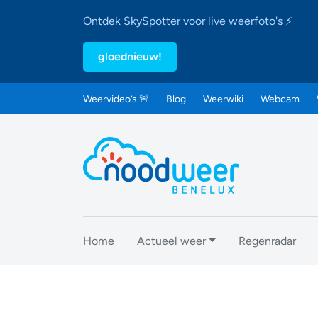
Ontdek SkySpotter voor live weerfoto's ⚡
gloednieuw!
Weervideo’s 🚨
Blog
Weerwiki
Webcam
Home
Actueel weer
Regenradar