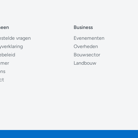
meen
Business
estelde vragen
Evenementen
yverklaring
Overheden
ebeleid
Bouwsector
imer
Landbouw
ons
ct