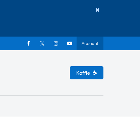
Account
Koffie
☕