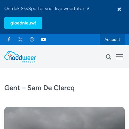
Ontdek SkySpotter voor live weerfoto's ⚡
gloednieuw!
Account
Gent – Sam De Clercq