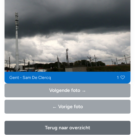
Gent - Sam De Clercq
1
Volgende foto →
← Vorige foto
Terug naar overzicht