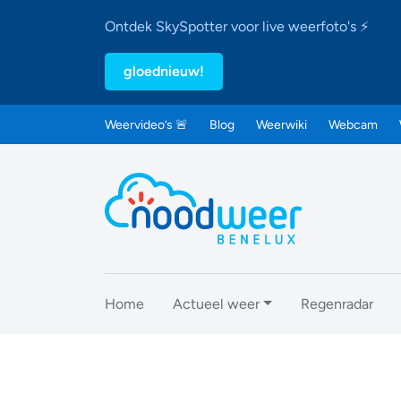
Ontdek SkySpotter voor live weerfoto's ⚡
gloednieuw!
Weervideo’s 🚨
Blog
Weerwiki
Webcam
Home
Actueel weer
Regenradar