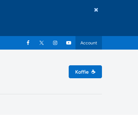
Account
Koffie
☕