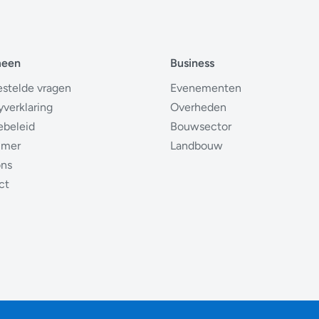
meen
Business
estelde vragen
Evenementen
yverklaring
Overheden
ebeleid
Bouwsector
imer
Landbouw
ons
ct