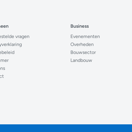
meen
Business
estelde vragen
Evenementen
yverklaring
Overheden
ebeleid
Bouwsector
imer
Landbouw
ons
ct