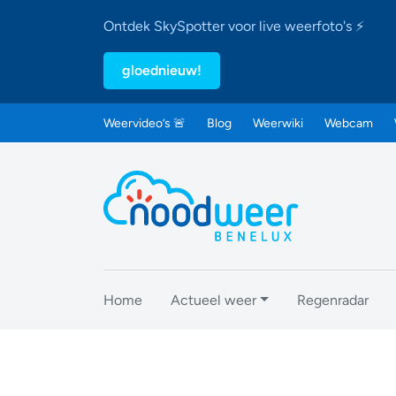
Ontdek SkySpotter voor live weerfoto's ⚡
gloednieuw!
Weervideo’s 🚨
Blog
Weerwiki
Webcam
Home
Actueel weer
Regenradar