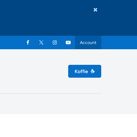
Account
Koffie
☕