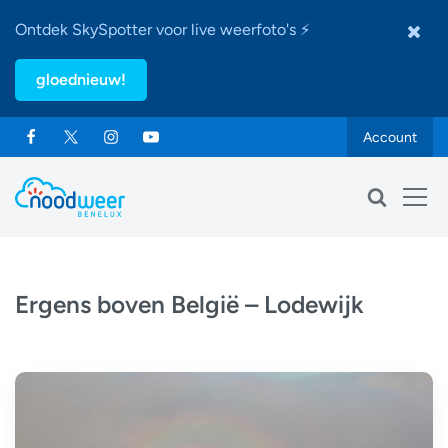
Ontdek SkySpotter voor live weerfoto's ⚡
gloednieuw!
Account
Ergens boven België – Lodewijk