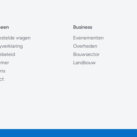
meen
Business
estelde vragen
Evenementen
yverklaring
Overheden
ebeleid
Bouwsector
imer
Landbouw
ons
ct