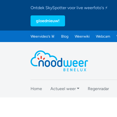
Ontdek SkySpotter voor live weerfoto's ⚡
gloednieuw!
Weervideo’s 🚨
Blog
Weerwiki
Webcam
Home
Actueel weer
Regenradar