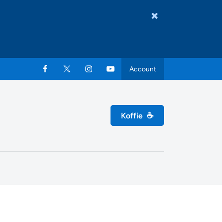
Account
Koffie
☕