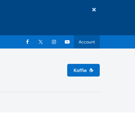
Account
Koffie
☕