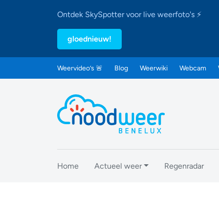
Ontdek SkySpotter voor live weerfoto's ⚡
gloednieuw!
Weervideo’s 🚨
Blog
Weerwiki
Webcam
Home
Actueel weer
Regenradar