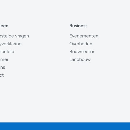
meen
Business
estelde vragen
Evenementen
yverklaring
Overheden
ebeleid
Bouwsector
imer
Landbouw
ons
ct