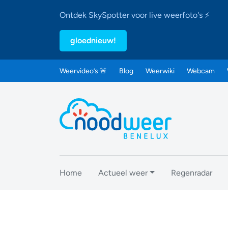
Ontdek SkySpotter voor live weerfoto's ⚡
gloednieuw!
Weervideo’s 🚨
Blog
Weerwiki
Webcam
Home
Actueel weer
Regenradar