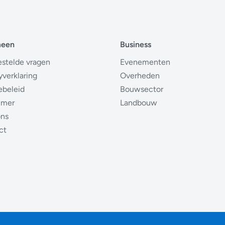
meen
Business
estelde vragen
Evenementen
yverklaring
Overheden
ebeleid
Bouwsector
imer
Landbouw
ons
ct