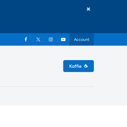
Account
Koffie
☕