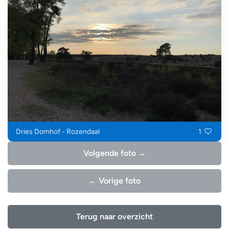
Dries Domhof - Rozendaal
1
Volgende foto →
← Vorige foto
Terug naar overzicht