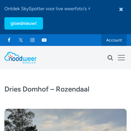
Ontdek SkySpotter voor live weerfoto's ⚡
gloednieuw!
Account
Dries Domhof – Rozendaal