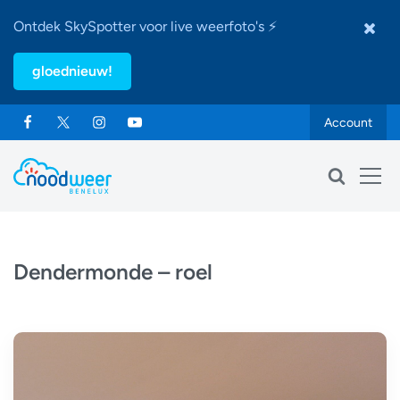
Ontdek SkySpotter voor live weerfoto's ⚡
gloednieuw!
Account
Dendermonde – roel