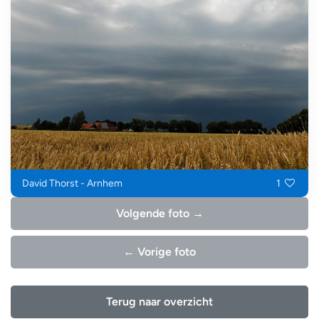
David Thorst - Arnhem
1
Volgende foto →
← Vorige foto
Terug naar overzicht