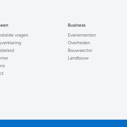
meen
Business
estelde vragen
Evenementen
yverklaring
Overheden
ebeleid
Bouwsector
imer
Landbouw
ons
ct