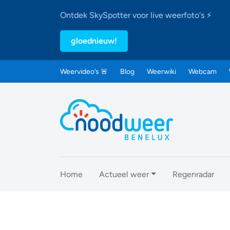
Ontdek SkySpotter voor live weerfoto's ⚡
gloednieuw!
Weervideo’s 🚨
Blog
Weerwiki
Webcam
Home
Actueel weer
Regenradar