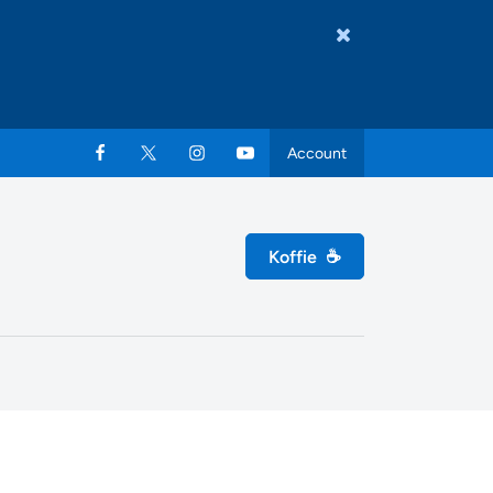
Account
Koffie
☕