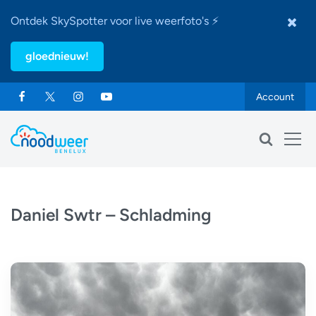
Ontdek SkySpotter voor live weerfoto's ⚡
gloednieuw!
Account
Daniel Swtr – Schladming