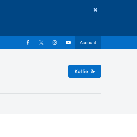
Account
Koffie
☕