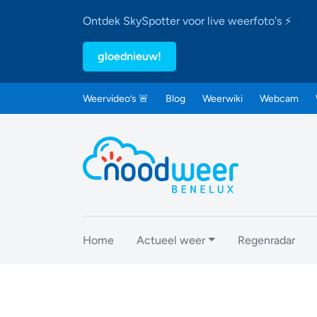
Ontdek SkySpotter voor live weerfoto's ⚡
gloednieuw!
Weervideo’s 🚨
Blog
Weerwiki
Webcam
Home
Actueel weer
Regenradar