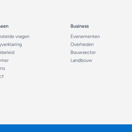
meen
Business
estelde vragen
Evenementen
yverklaring
Overheden
ebeleid
Bouwsector
imer
Landbouw
ons
ct