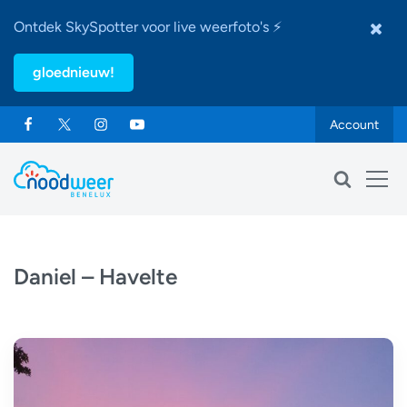
Ontdek SkySpotter voor live weerfoto's ⚡
gloednieuw!
Account
Daniel – Havelte