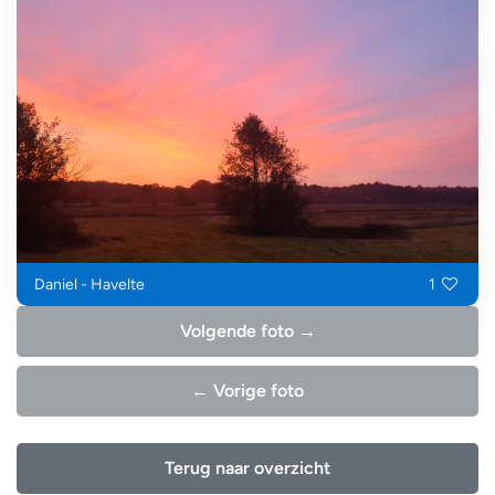
Daniel - Havelte
1
Volgende foto →
← Vorige foto
Terug naar overzicht