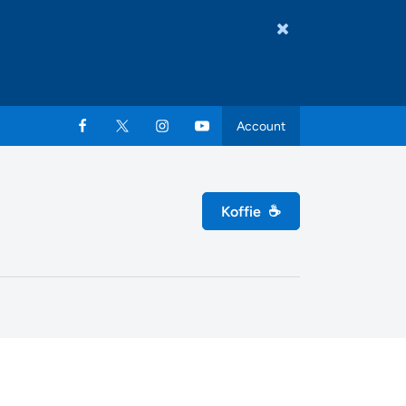
Account
Koffie
☕