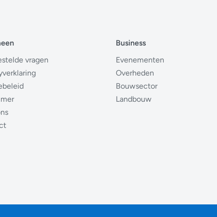
meen
Business
estelde vragen
Evenementen
yverklaring
Overheden
ebeleid
Bouwsector
imer
Landbouw
ons
ct