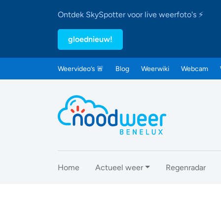
Ontdek SkySpotter voor live weerfoto's ⚡
gloednieuw!
Weervideo’s 🚨
Blog
Weerwiki
Webcam
Home
Actueel weer
Regenradar