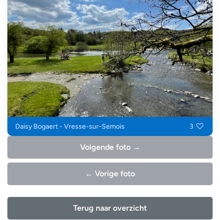
Daisy Bogaert - Vresse-sur-Semois
3
Volgende foto →
← Vorige foto
Terug naar overzicht