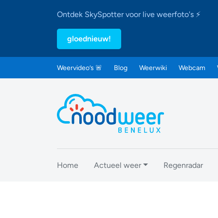
Ontdek SkySpotter voor live weerfoto's ⚡
gloednieuw!
Weervideo’s 🚨
Blog
Weerwiki
Webcam
Home
Actueel weer
Regenradar