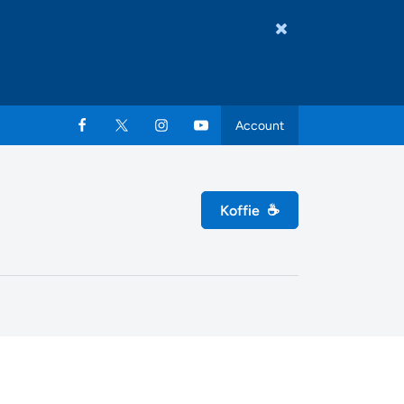
Account
Koffie
☕