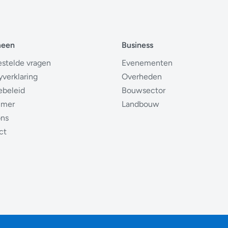
meen
Business
estelde vragen
Evenementen
yverklaring
Overheden
ebeleid
Bouwsector
imer
Landbouw
ons
ct