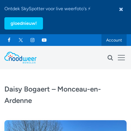
Ontdek SkySpotter voor live weerfoto's ⚡
gloednieuw!
Account
Daisy Bogaert – Monceau-en-
Ardenne