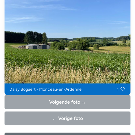
Daisy Bogaert - Monceau-en-Ardenne
1
Volgende foto →
← Vorige foto