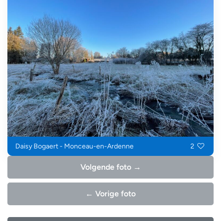
Daisy Bogaert - Monceau-en-Ardenne
2
Volgende foto →
← Vorige foto