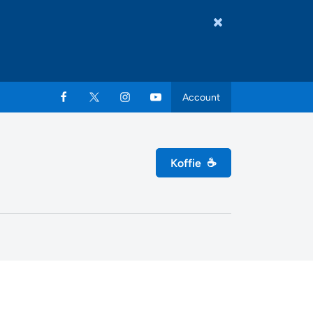
Account
Koffie
☕