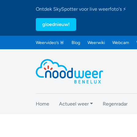
Ontdek SkySpotter voor live weerfoto's ⚡
gloednieuw!
Weervideo’s 🚨
Blog
Weerwiki
Webcam
Home
Actueel weer
Regenradar