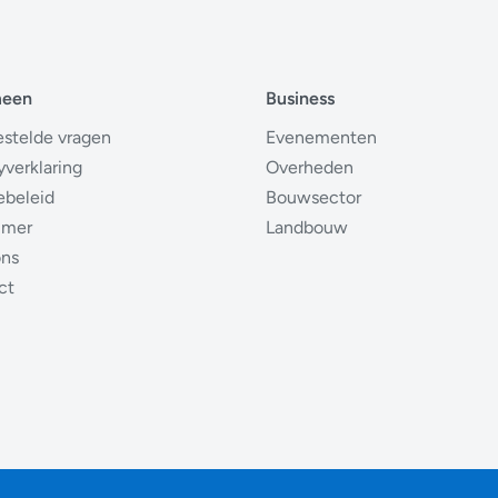
meen
Business
estelde vragen
Evenementen
yverklaring
Overheden
ebeleid
Bouwsector
imer
Landbouw
ons
ct