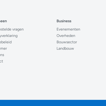
meen
Business
estelde vragen
Evenementen
yverklaring
Overheden
ebeleid
Bouwsector
imer
Landbouw
ons
ct