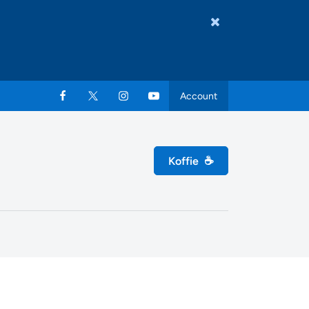
Account
Koffie
☕