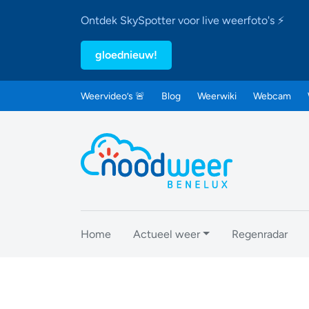
Ontdek SkySpotter voor live weerfoto's ⚡
gloednieuw!
Weervideo’s 🚨
Blog
Weerwiki
Webcam
Home
Actueel weer
Regenradar