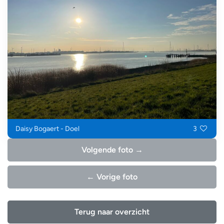
Daisy Bogaert - Doel
3
Volgende foto →
← Vorige foto
Terug naar overzicht