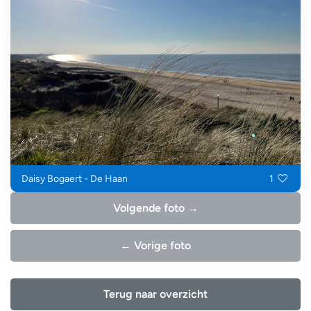
Daisy Bogaert - De Haan
1
Volgende foto →
← Vorige foto
Terug naar overzicht