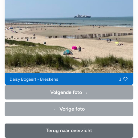
Daisy Bogaert - Breskens
3
Volgende foto →
← Vorige foto
Terug naar overzicht