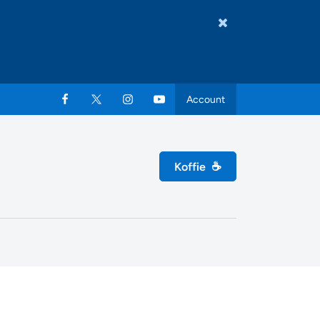
Account
Koffie
☕