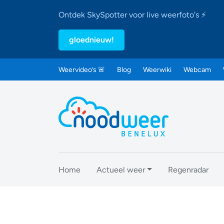
Ontdek SkySpotter voor live weerfoto's ⚡
gloednieuw!
Weervideo’s 🚨
Blog
Weerwiki
Webcam
Home
Actueel weer
Regenradar