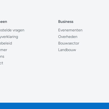
meen
Business
estelde vragen
Evenementen
yverklaring
Overheden
ebeleid
Bouwsector
imer
Landbouw
ons
ct