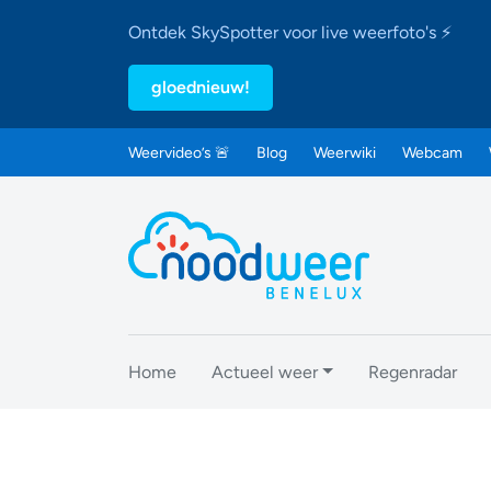
Ontdek SkySpotter voor live weerfoto's ⚡
gloednieuw!
Weervideo’s 🚨
Blog
Weerwiki
Webcam
Home
Actueel weer
Regenradar