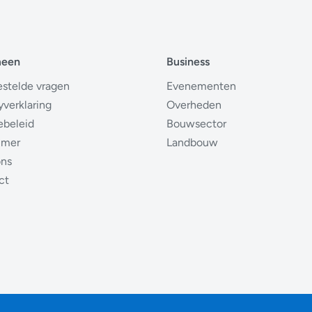
meen
Business
estelde vragen
Evenementen
yverklaring
Overheden
ebeleid
Bouwsector
imer
Landbouw
ons
ct