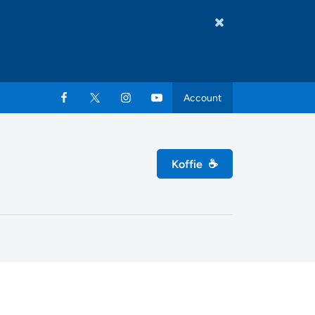
Account
Koffie
☕