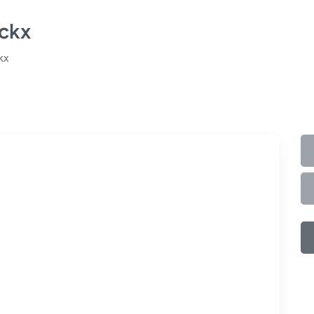
ckx
kx