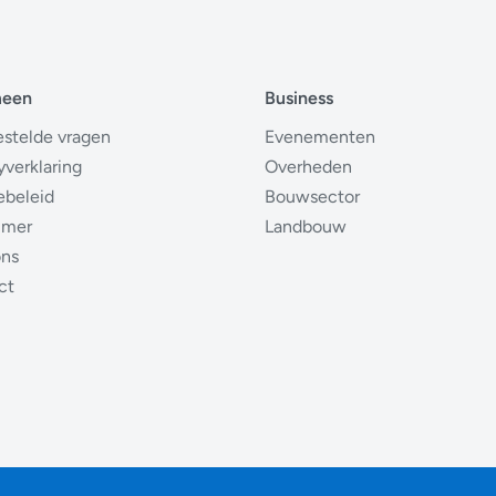
meen
Business
estelde vragen
Evenementen
yverklaring
Overheden
ebeleid
Bouwsector
imer
Landbouw
ons
ct