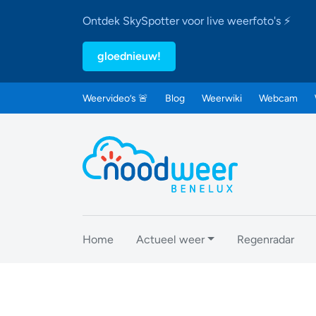
Ontdek SkySpotter voor live weerfoto's ⚡
gloednieuw!
Weervideo’s 🚨
Blog
Weerwiki
Webcam
Home
Actueel weer
Regenradar