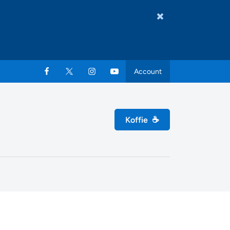
Account
Koffie
☕