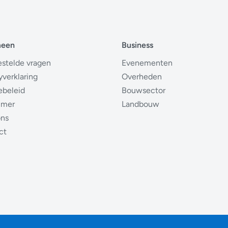
meen
Business
estelde vragen
Evenementen
yverklaring
Overheden
ebeleid
Bouwsector
imer
Landbouw
ons
ct