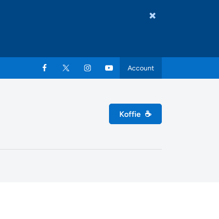
Account
Koffie
☕