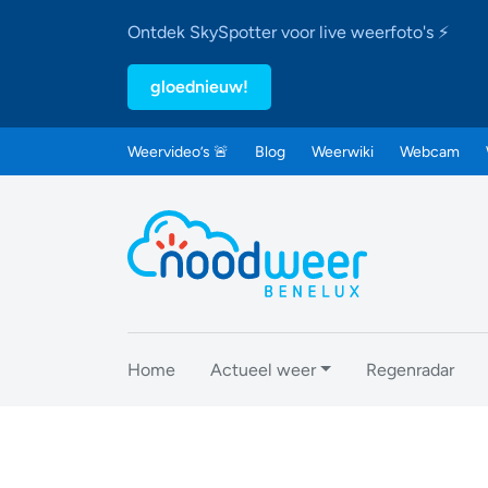
Ontdek SkySpotter voor live weerfoto's ⚡
gloednieuw!
Weervideo’s 🚨
Blog
Weerwiki
Webcam
Home
Actueel weer
Regenradar