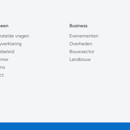
meen
Business
estelde vragen
Evenementen
yverklaring
Overheden
ebeleid
Bouwsector
imer
Landbouw
ons
ct