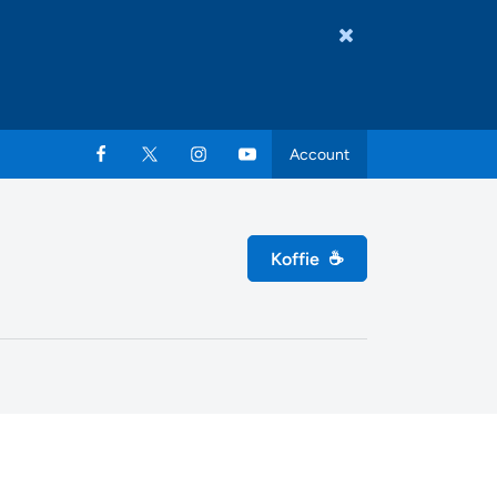
Account
Koffie
☕