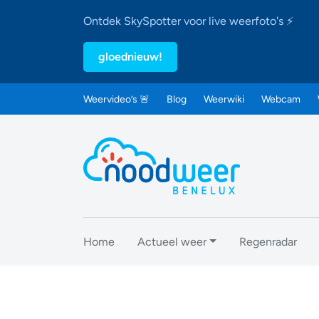
Ontdek SkySpotter voor live weerfoto's ⚡
gloednieuw!
Weervideo’s 🚨
Blog
Weerwiki
Webcam
Home
Actueel weer
Regenradar