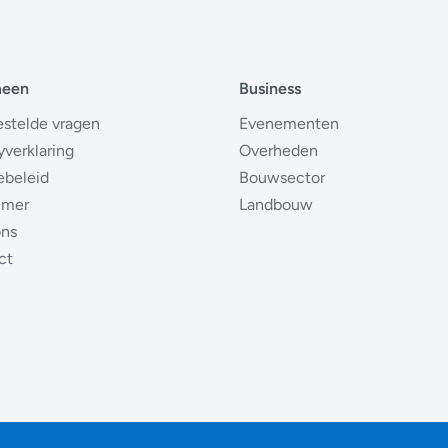
meen
Business
estelde vragen
Evenementen
yverklaring
Overheden
ebeleid
Bouwsector
imer
Landbouw
ons
ct