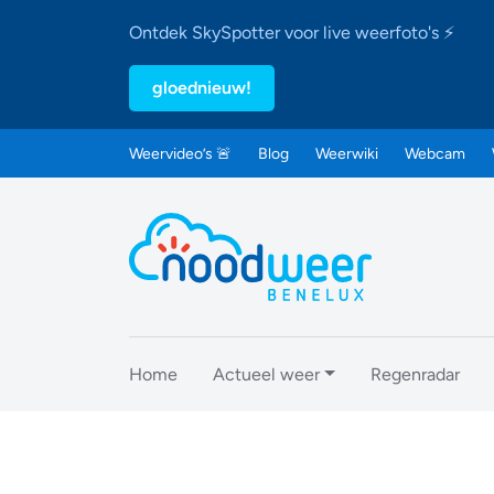
Ontdek SkySpotter voor live weerfoto's ⚡
gloednieuw!
Weervideo’s 🚨
Blog
Weerwiki
Webcam
Home
Actueel weer
Regenradar