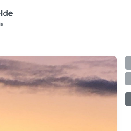
elde
de