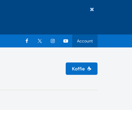
Account
Koffie
☕