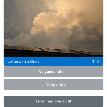
bartsmits - Zandhoven
3
Volgende foto →
← Vorige foto
Terug naar overzicht