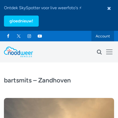
Ontdek SkySpotter voor live weerfoto's ⚡
gloednieuw!
Account
bartsmits – Zandhoven