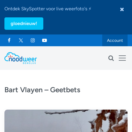
Ontdek SkySpotter voor live weerfoto's ⚡
gloednieuw!
Account
Bart Vlayen – Geetbets